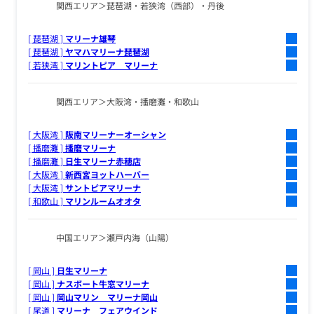
関西エリア
琵琶湖・若狭湾（西部）・丹後
[ 琵琶湖 ]
マリーナ雄琴
[ 琵琶湖 ]
ヤマハマリーナ琵琶湖
[ 若狭湾 ]
マリントピア マリーナ
関西エリア
大阪湾・播磨灘・和歌山
[ 大阪湾 ]
阪南マリーナーオーシャン
[ 播磨灘 ]
播磨マリーナ
[ 播磨灘 ]
日生マリーナ赤穂店
[ 大阪湾 ]
新西宮ヨットハーバー
[ 大阪湾 ]
サントピアマリーナ
[ 和歌山 ]
マリンルームオオタ
中国エリア
瀬戸内海（山陽）
[ 岡山 ]
日生マリーナ
[ 岡山 ]
ナスボート牛窓マリーナ
[ 岡山 ]
岡山マリン マリーナ岡山
[ 尾道 ]
マリーナ フェアウインド