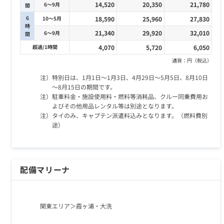
14,520
20,350
21,780
6～9月
間
6
10～5月
18,590
25,960
27,830
時
21,340
29,920
32,010
6～9月
間
超過/1時間
4,070
5,720
6,050
通貨：円（税込）
注）特別日は、1月1日～1月3日、4月29日～5月5日、8月10日
～8月15日の期間です。
注）駐車料金・施設使用料・燃料等消耗品、クルー同乗費用お
よびその他用品レンタル等は別途となります。
注）タイのみ、キャプテン派遣料込みとなります。（燃料費別
途）
配備マリーナ
関東エリア
霞ヶ浦・大洗