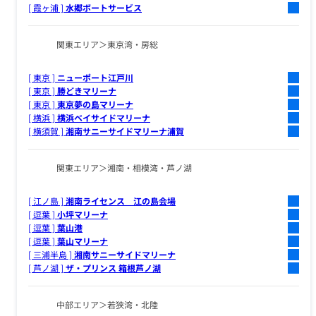
[ 霞ヶ浦 ]
水郷ボートサービス
関東エリア
東京湾・房総
[ 東京 ]
ニューポート江戸川
[ 東京 ]
勝どきマリーナ
[ 東京 ]
東京夢の島マリーナ
[ 横浜 ]
横浜ベイサイドマリーナ
[ 横須賀 ]
湘南サニーサイドマリーナ浦賀
関東エリア
湘南・相模湾・芦ノ湖
[ 江ノ島 ]
湘南ライセンス 江の島会場
[ 逗葉 ]
小坪マリーナ
[ 逗葉 ]
葉山港
[ 逗葉 ]
葉山マリーナ
[ 三浦半島 ]
湘南サニーサイドマリーナ
[ 芦ノ湖 ]
ザ・プリンス 箱根芦ノ湖
中部エリア
若狭湾・北陸