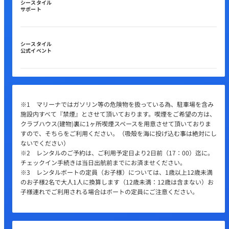
シースタイル
サポート
シースタイル
公式イベント
※1 マリーナではガソリン等の危険物を扱っている為、駐車場を含み
施設内すべて『禁煙』とさせて頂いております。喫煙をご希望の方は、
クラブハウス(建物)裏に1ヶ所喫煙スペースを用意させて頂いておりま
すので、そちらをご利用ください。（吸殻を海に投げ込む事は絶対にし
ないでください）
※2 レンタルのご予約は、ご利用予定日より2日前（17：00）迄に。
チェックイン手続きは当日出航前までにお済ませください。
※3 レンタルボートの定員（お子様）については、1歳以上12歳未満
のお子様2名で大人1人に換算します（12歳未満：12歳は含まない）お
子様連れでご利用される場合はボートの定員にご注意ください。