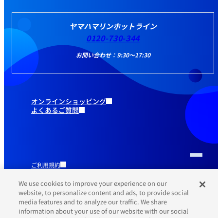
ヤマハマリンホットライン
0120-730-344
お問い合わせ：9:30～17:30
オンラインショッピング
よくあるご質問
ご利用規約
推奨環境
プライバシーポリシー
We use cookies to improve your experience on our
Cookieポリシー
website, to personalize content and ads, to provide social
media features and to analyze our traffic. We share
information about your use of our website with our social