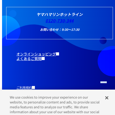
ヤマハマリンホットライン
0120-730-344
お問い合わせ：9:30～17:30
オンラインショッピング
よくあるご質問
ご利用規約
推奨環境
プライバシーポリシー
We use cookies to improve your experience on our
Cookieポリシー
website, to personalize content and ads, to provide social
media features and to analyze our traffic. We share
information about your use of our website with our social