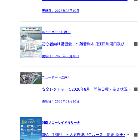
更新日：
2026年08月10日
ニューポート江戸川
初心者向け講習会 ～離着岸＆旧江戸川河口及び 三枚洲浅瀬航行～
更新日：
2026年08月10日
ニューポート江戸川
安全レクチャー⚓2026年8月 開催日程・空き状況のご案内🚢
更新日：
2026年08月10日
湘南サニーサイドマリーナ
SEA TRIP! ～人気寄港地クルーズ 伊東･保田･初島･熱海 ～