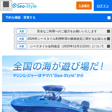
ログイン
入会
案内
メニュー
予約を確認・
変更する
安全なご利用へのご協力をお願いいたします
大切
2026年シースタイル利用料等の価格改定に関するお知らせ
大切
シースタイル会則改定（2025年12月11日付）について
大切