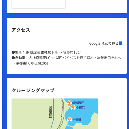
アクセス
Google Mapで見る
●電車：JR湖西線 雄琴駅下車 → 徒歩約15分
●自動車：名神京都東I.C → 湖西バイパスを経て仰木・雄琴出口を右へ
→ 京都東I.Cから約20分
クルージングマップ