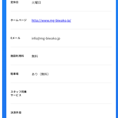
定休日
火曜日
ホームページ
http://www.mg-biwako.jp/
Eメール
info@mg-biwako.jp
施設利用料
無料
駐車場
あり（無料）
スタッフ同乗
サービス
決済手段