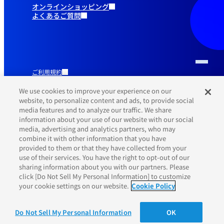
オンラインショッピング
よくあるご質問
ご利用規約
推奨環境
プライバシーポリシー
We use cookies to improve your experience on our
Cookieポリシー
website, to personalize content and ads, to provide social
media features and to analyze our traffic. We share
information about your use of our website with our social
media, advertising and analytics partners, who may
combine it with other information that you have
provided to them or that they have collected from your
use of their services. You have the right to opt-out of our
sharing information about you with our partners. Please
click [Do Not Sell My Personal Information] to customize
your cookie settings on our website.
Cookie Policy
©Yamaha Motor Co., Ltd.
Do Not Sell My Personal Information
OK