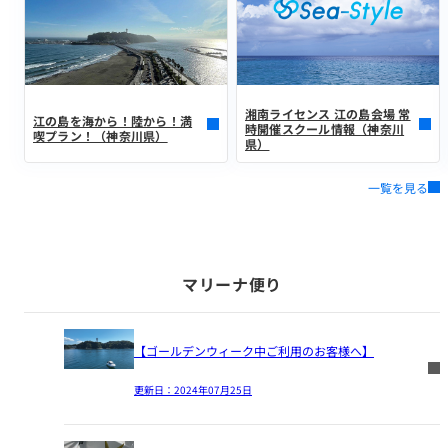
湘南ライセンス 江の島会場 常
江の島を海から！陸から！満
時開催スクール情報（神奈川
喫プラン！（神奈川県）
県）
一覧を見る
マリーナ便り
【ゴールデンウィーク中ご利用のお客様へ】
更新日：
2024年07月25日