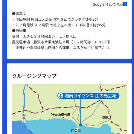
Google Mapで見る
●電車：
・小田急線 片瀬江ノ島駅 改札を出てまっすぐ徒歩2分
・江ノ島電鉄 江ノ島駅 改札を左へ出てすばな通り徒歩5分
●自動車：
受付 国道１３４号線沿い 江ノ島入口
提携駐車場 藤沢市片瀬東浜駐車場（１２時間券 ８８０円）
※連休や夏期は早い時間から満車になるためご注意下さい。
クルージングマップ