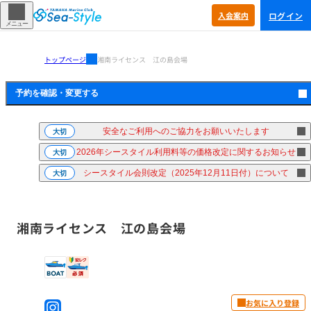
ログイン
入会
案内
メニュー
トップページ
湘南ライセンス 江の島会場
予約を確認・
変更する
安全なご利用へのご協力をお願いいたします
大切
2026年シースタイル利用料等の価格改定に関するお知らせ
大切
シースタイル会則改定（2025年12月11日付）について
大切
湘南ライセンス 江の島会場
お気に入り登録