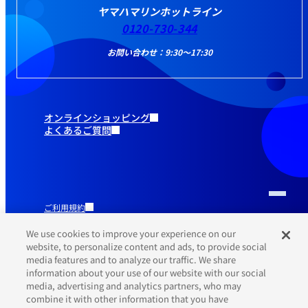
ヤマハマリンホットライン
0120-730-344
お問い合わせ：9:30～17:30
オンラインショッピング
よくあるご質問
ご利用規約
推奨環境
プライバシーポリシー
We use cookies to improve your experience on our
Cookieポリシー
website, to personalize content and ads, to provide social
media features and to analyze our traffic. We share
information about your use of our website with our social
media, advertising and analytics partners, who may
combine it with other information that you have