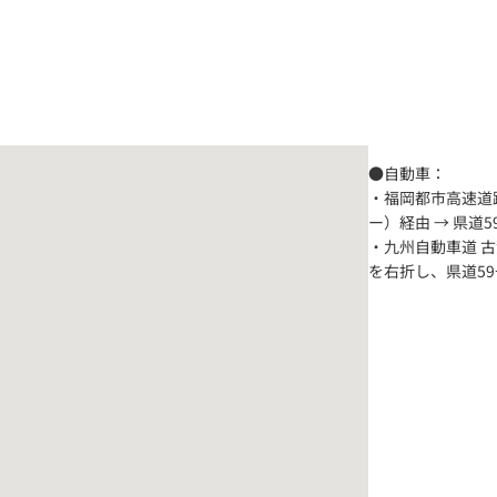
●自動車：
・福岡都市高速道
ー）経由 → 県道
・九州自動車道 古
を右折し、県道59