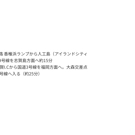
路 香椎浜ランプから人工島（アイランドシティ
59号線を志賀島方面へ約15分
賀I.Cから国道3号線を福岡方面へ。大森交差点
号線へ入る（約25分）