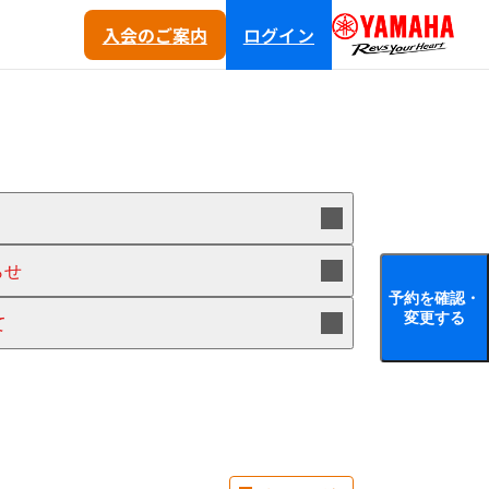
入会
のご
案内
ログイン
らせ
予約を確認・
変更する
て