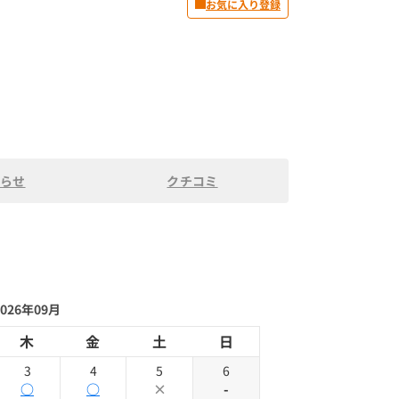
お気に入り登録
らせ
クチコミ
2026年09月
木
金
土
日
3
4
5
6
○
○
×
-