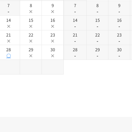
7
8
9
7
8
9
-
×
×
-
-
-
14
15
16
14
15
16
×
×
×
-
-
-
21
22
23
21
22
23
×
×
×
-
-
-
28
29
30
28
29
30
○
×
×
-
-
-