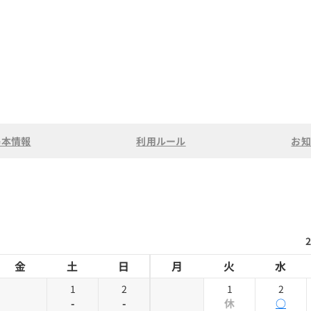
基本情報
利用ルール
お知
金
土
日
月
火
水
1
2
1
2
-
-
休
○