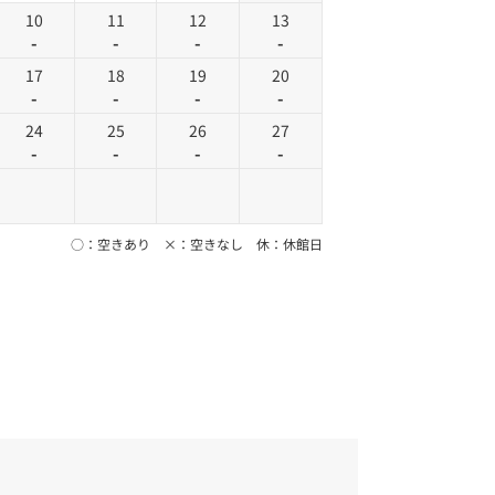
10
11
12
13
-
-
-
-
17
18
19
20
-
-
-
-
24
25
26
27
-
-
-
-
○：空きあり ×：空きなし 休：休館日