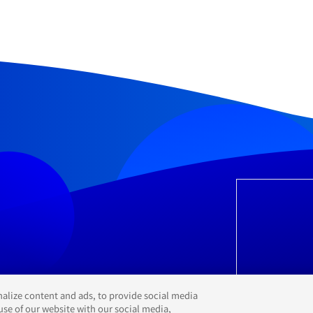
alize content and ads, to provide social media
use of our website with our social media,