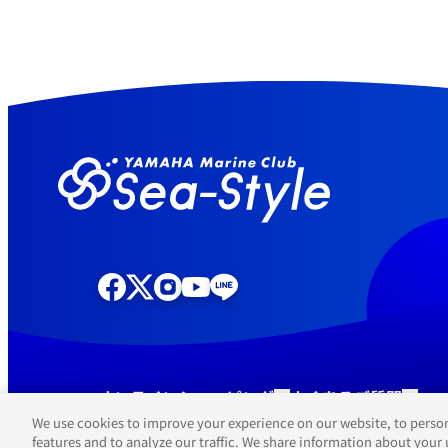
オンラインショッピング
よくあるご質問
We use cookies to improve your experience on our website, to person
features and to analyze our traffic. We share information about your 