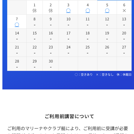
1
2
3
4
5
6
休
休
○
○
○
×
7
8
9
10
11
12
13
○
-
-
-
-
-
-
14
15
16
17
18
19
20
-
-
-
-
-
-
-
21
22
23
24
25
26
27
-
-
-
-
-
-
-
28
29
30
-
-
-
○：空きあり ×：空きなし 休：休館日
ご利用前講習について
ご利用のマリーナやクラブ艇により、ご利用前に受講が必要