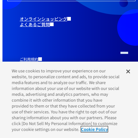
オンラインショッピング
よくあるご質問
ご利用規約
推奨環境
プライバシーポリシー
We use cookies to improve your experience on our
Cookieポリシー
website, to personalize content and ads, to provide social
media features and to analyze our traffic. We share
information about your use of our website with our social
media, advertising and analytics partners, who may
combine it with other information that you have
provided to them or that they have collected from your
use of their services. You have the right to opt-out of our
sharing information about you with our partners. Please
click [Do Not Sell My Personal Information] to customize
your cookie settings on our website.
Cookie Policy