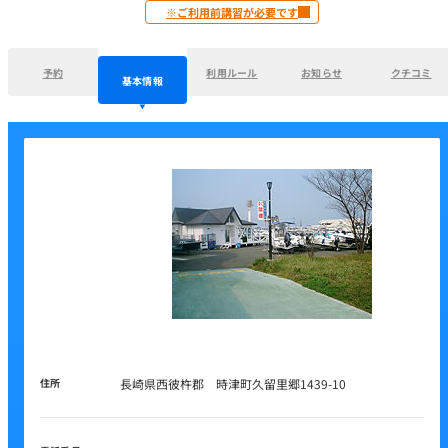
※ご利用前講習が必要です
予約
利用ルール
お知らせ
クチコミ
基本情報
住所
長崎県西彼杵郡 時津町久留里郷1439-10