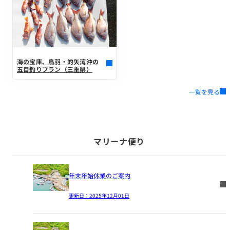
海の宝庫、鳥羽・的矢湾沖の
五目釣りプラン（三重県）
一覧を見る
マリーナ便り
年末年始休業のご案内
更新日：
2025年12月01日