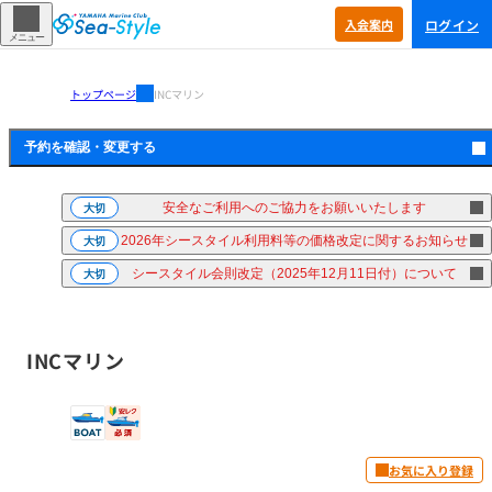
ログイン
入会
案内
メニュー
トップページ
INCマリン
予約を確認・
変更する
安全なご利用へのご協力をお願いいたします
大切
2026年シースタイル利用料等の価格改定に関するお知らせ
大切
シースタイル会則改定（2025年12月11日付）について
大切
INCマリン
お気に入り登録