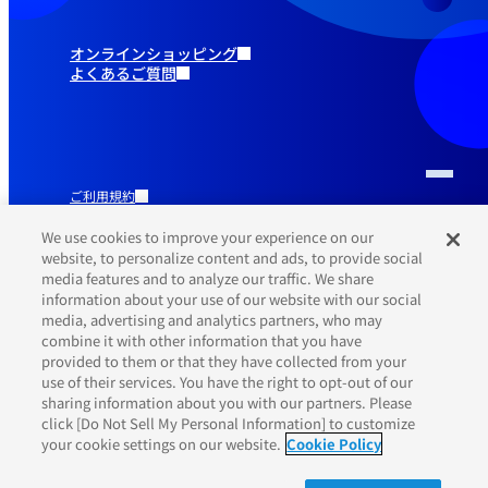
オンラインショッピング
よくあるご質問
ご利用規約
推奨環境
プライバシーポリシー
We use cookies to improve your experience on our
Cookieポリシー
website, to personalize content and ads, to provide social
media features and to analyze our traffic. We share
information about your use of our website with our social
media, advertising and analytics partners, who may
combine it with other information that you have
provided to them or that they have collected from your
use of their services. You have the right to opt-out of our
sharing information about you with our partners. Please
click [Do Not Sell My Personal Information] to customize
your cookie settings on our website.
Cookie Policy