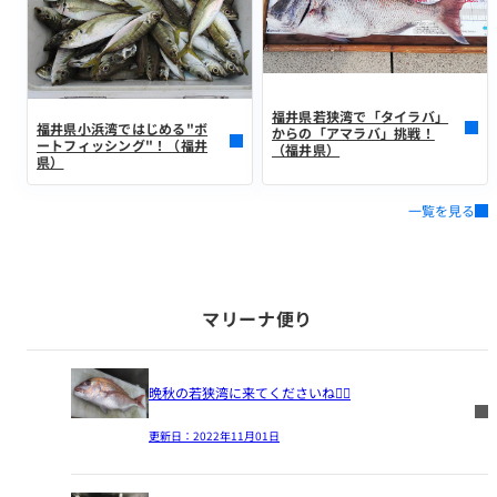
福井県若狭湾で「タイラバ」
福井県小浜湾ではじめる"ボ
からの「アマラバ」挑戦！
ートフィッシング"！（福井
（福井県）
県）
一覧を見る
マリーナ便り
晩秋の若狭湾に来てくださいね🙇‍♂️
更新日：
2022年11月01日