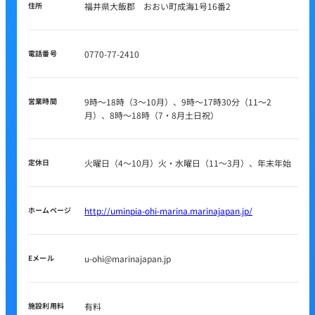
住所
福井県大飯郡 おおい町成海1号16番2
電話番号
0770-77-2410
営業時間
9時～18時（3～10月）、9時～17時30分（11～2
月）、8時～18時（7・8月土日祝）
定休日
火曜日（4～10月）火・水曜日（11～3月）、年末年始
ホームページ
http://uminpia-ohi-marina.marinajapan.jp/
Eメール
u-ohi@marinajapan.jp
施設利用料
有料