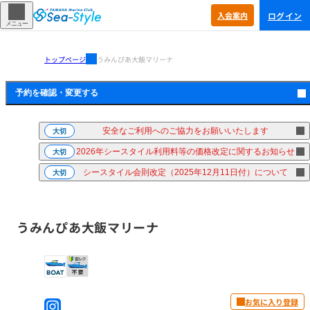
ログイン
入会
案内
メニュー
トップページ
うみんぴあ大飯マリーナ
予約を確認・
変更する
安全なご利用へのご協力をお願いいたします
大切
2026年シースタイル利用料等の価格改定に関するお知らせ
大切
シースタイル会則改定（2025年12月11日付）について
大切
うみんぴあ大飯マリーナ
お気に入り登録