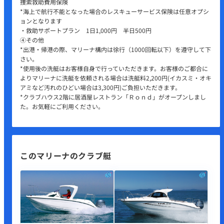
捜索救助費用保険
*海上で航行不能となった場合のレスキューサービス保険は任意オプシ
ョンとなります
・救助サポートプラン 1日1,000円 半日500円
④その他
*出港・帰港の際、マリーナ構内は徐行（1000回転以下）を遵守して下
さい。
*使用後の洗艇はお客様自身で行っていただきます。お客様のご都合に
よりマリーナに洗艇を依頼される場合は洗艇料2,200円(イカスミ・オキ
アミなど汚れのひどい場合は3,300円)ご負担いただきます。
*クラブハウス2階に居酒屋レストラン「Ｒｏｎｄ」がオープンしまし
た。お気軽にご利用ください。
このマリーナのクラブ艇