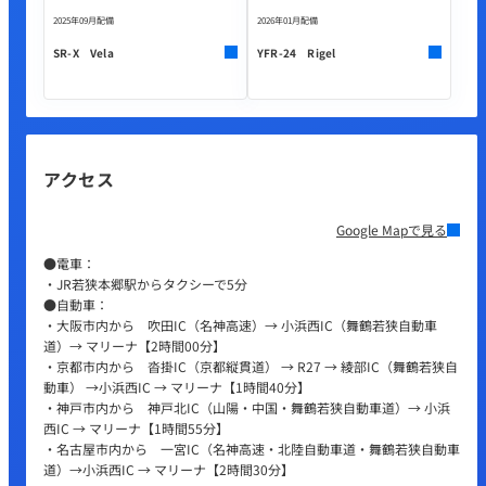
2025年09月配備
2026年01月配備
SR-X Vela
YFR-24 Rigel
アクセス
Google Mapで見る
●電車：
・JR若狭本郷駅からタクシーで5分
●自動車：
・大阪市内から 吹田IC（名神高速）→ 小浜西IC（舞鶴若狭自動車
道）→ マリーナ【2時間00分】
・京都市内から 沓掛IC（京都縦貫道） → R27 → 綾部IC（舞鶴若狭自
動車） →小浜西IC → マリーナ【1時間40分】
・神戸市内から 神戸北IC（山陽・中国・舞鶴若狭自動車道）→ 小浜
西IC → マリーナ【1時間55分】
・名古屋市内から 一宮IC（名神高速・北陸自動車道・舞鶴若狭自動車
道）→小浜西IC → マリーナ【2時間30分】