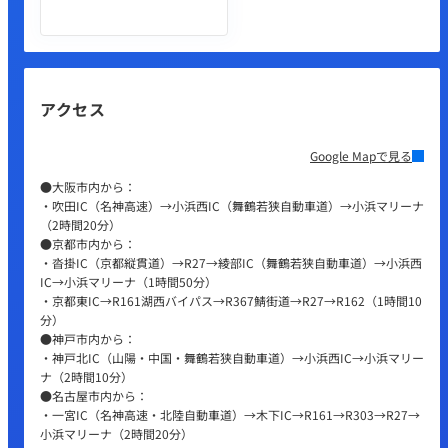
アクセス
Google Mapで見る
●大阪市内から：
・吹田IC（名神高速）→小浜西IC（舞鶴若狭自動車道）→小浜マリーナ
（2時間20分）
●京都市内から：
・沓掛IC（京都縦貫道）→R27→綾部IC（舞鶴若狭自動車道）→小浜西
IC→小浜マリーナ（1時間50分）
・京都東IC→R161湖西バイパス→R367鯖街道→R27→R162（1時間10
分）
●神戸市内から：
・神戸北IC（山陽・中国・舞鶴若狭自動車道）→小浜西IC→小浜マリー
ナ（2時間10分）
●名古屋市内から：
・一宮IC（名神高速・北陸自動車道）→木下IC→R161→R303→R27→
小浜マリーナ（2時間20分）