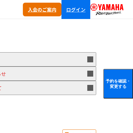
入会
のご
案内
ログイン
らせ
予約を確認・
変更する
て