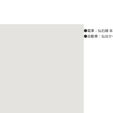
●電車：仙石線 
●自動車：仙台か