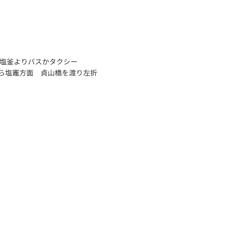
本塩釜よりバスかタクシー
ら塩竈方面 貞山橋を渡り左折