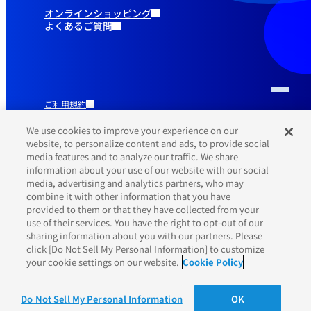
オンラインショッピング
よくあるご質問
ご利用規約
推奨環境
プライバシーポリシー
We use cookies to improve your experience on our
Cookieポリシー
website, to personalize content and ads, to provide social
media features and to analyze our traffic. We share
information about your use of our website with our social
media, advertising and analytics partners, who may
combine it with other information that you have
provided to them or that they have collected from your
use of their services. You have the right to opt-out of our
sharing information about you with our partners. Please
click [Do Not Sell My Personal Information] to customize
your cookie settings on our website.
Cookie Policy
©Yamaha Motor Co., Ltd.
Do Not Sell My Personal Information
OK