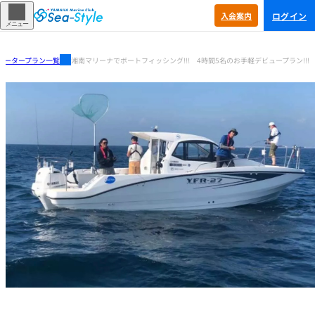
ログイン
入会
案内
メニュー
ャータープラン一覧
湘南マリーナでボートフィッシング!!! 4時間5名のお手軽デビュープラン!!!