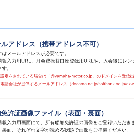
ールアドレス
（携帯アドレス不可）
にはメールアドレスが必要です。
情報入力用URL、月会費振替口座登録用URLや、入会後にレ
ます。
設定をされている場合は「@yamaha-motor.co.jp」のドメインを
話会社が提供するメールアドレス（docomo.ne.jp/softbank.ne.jp/
舶免許証画像ファイル
（表面・裏面）
情報入力用画面にて、所有船舶免許証の画像をご登録いただき
・裏面、それぞれ文字が読める状態で画像をご準備ください。