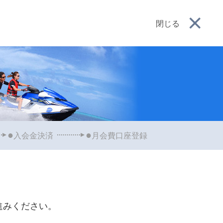
閉じる
入会金決済
月会費口座登録
進みください。