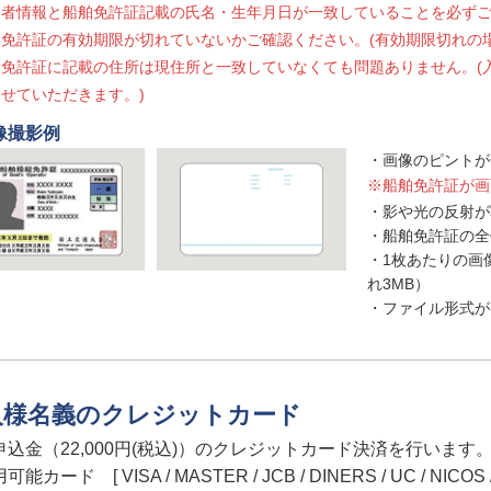
込者情報と船舶免許証記載の氏名・生年月日が一致していることを必ず
免許証の有効期限が切れていないかご確認ください。(有効期限切れの
舶免許証に記載の住所は現住所と一致していなくても問題ありません。(
せていただきます。)
像撮影例
画像のピントが
※船舶免許証が画
影や光の反射が
船舶免許証の全
1枚あたりの画
れ3MB）
ファイル形式が、j
人様名義のクレジットカード
申込金（22,000円(税込)）のクレジットカード決済を行います
能カード [ VISA / MASTER / JCB / DINERS / UC / NICOS /