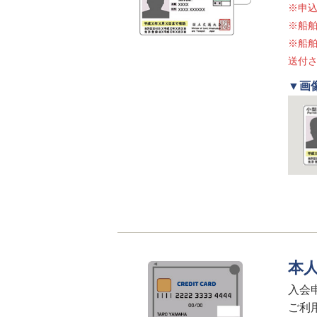
※申
※船舶
※船
送付さ
▼画
本
入会
ご利用可