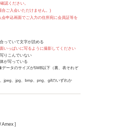
ご確認ください。
場合ご入会いただけません。)
入会申込画面でご入力の住所宛に会員証等を
合っていて文字が読める
面いっぱいに写るように撮影してください
写りこんでいない
体が写っている
像データのサイズが5MB以下（裏、表それぞ
peg、jpg、bmp、png、gifのいずれか
。
 Amex ]