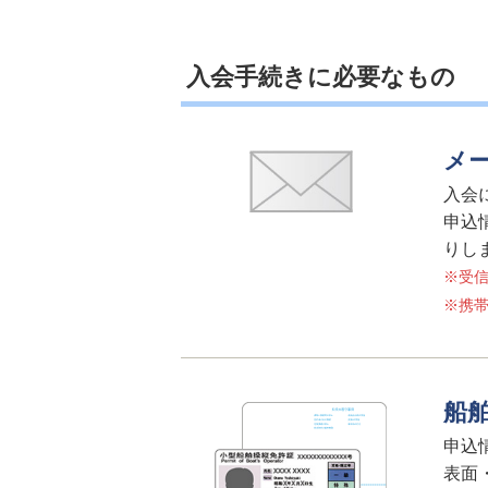
入会手続きに必要なもの
メ
入会
申込
りし
※受信
※携帯電
船
申込
表面