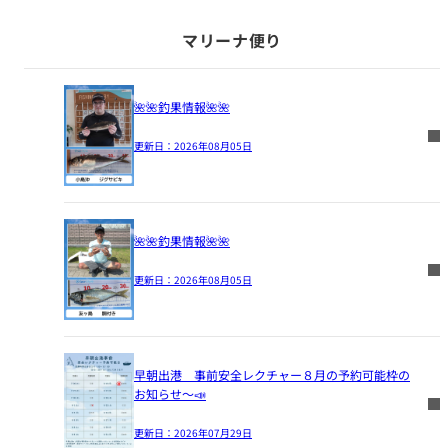
マリーナ便り
🌺🌺釣果情報🌺🌺
更新日：
2026年08月05日
🌺🌺釣果情報🌺🌺
更新日：
2026年08月05日
早朝出港 事前安全レクチャー８月の予約可能枠の
お知らせ～📣
更新日：
2026年07月29日