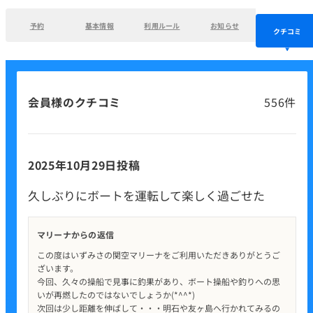
予約
基本情報
利用ルール
お知らせ
クチコミ
会員様のクチコミ
556件
2025年10月29日投稿
久しぶりにボートを運転して楽しく過ごせた
マリーナからの返信
この度はいずみさの関空マリーナをご利用いただきありがとうご
ざいます。
今回、久々の操船で見事に釣果があり、ボート操船や釣りへの思
いが再燃したのではないでしょうか(*^^*)
次回は少し距離を伸ばして・・・明石や友ヶ島へ行かれてみるの