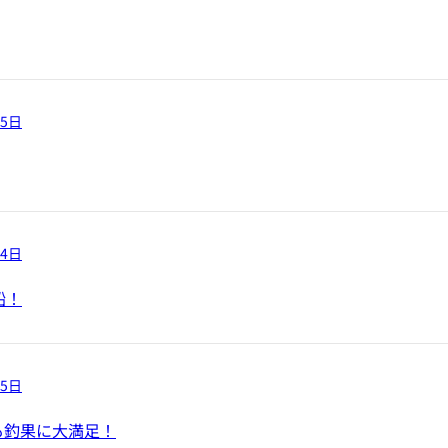
05日
04日
船！
25日
も釣果に大満足！