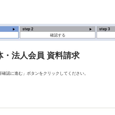
step
2
step
3
確認する
・法人会員 資料請求
容確認に進む」ボタンをクリックしてください。
て